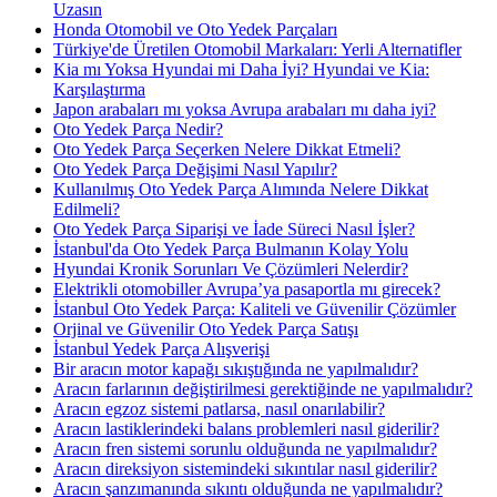
Uzasın
Honda Otomobil ve Oto Yedek Parçaları
Türkiye'de Üretilen Otomobil Markaları: Yerli Alternatifler
Kia mı Yoksa Hyundai mi Daha İyi? Hyundai ve Kia:
Karşılaştırma
Japon arabaları mı yoksa Avrupa arabaları mı daha iyi?
Oto Yedek Parça Nedir?
Oto Yedek Parça Seçerken Nelere Dikkat Etmeli?
Oto Yedek Parça Değişimi Nasıl Yapılır?
Kullanılmış Oto Yedek Parça Alımında Nelere Dikkat
Edilmeli?
Oto Yedek Parça Siparişi ve İade Süreci Nasıl İşler?
İstanbul'da Oto Yedek Parça Bulmanın Kolay Yolu
Hyundai Kronik Sorunları Ve Çözümleri Nelerdir?
Elektrikli otomobiller Avrupa’ya pasaportla mı girecek?
İstanbul Oto Yedek Parça: Kaliteli ve Güvenilir Çözümler
Orjinal ve Güvenilir Oto Yedek Parça Satışı
İstanbul Yedek Parça Alışverişi
Bir aracın motor kapağı sıkıştığında ne yapılmalıdır?
Aracın farlarının değiştirilmesi gerektiğinde ne yapılmalıdır?
Aracın egzoz sistemi patlarsa, nasıl onarılabilir?
Aracın lastiklerindeki balans problemleri nasıl giderilir?
Aracın fren sistemi sorunlu olduğunda ne yapılmalıdır?
Aracın direksiyon sistemindeki sıkıntılar nasıl giderilir?
Aracın şanzımanında sıkıntı olduğunda ne yapılmalıdır?