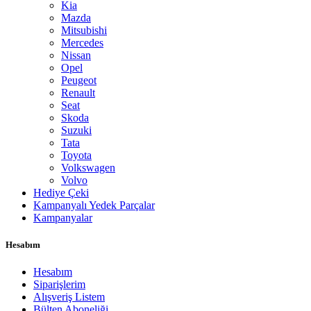
Kia
Mazda
Mitsubishi
Mercedes
Nissan
Opel
Peugeot
Renault
Seat
Skoda
Suzuki
Tata
Toyota
Volkswagen
Volvo
Hediye Çeki
Kampanyalı Yedek Parçalar
Kampanyalar
Hesabım
Hesabım
Siparişlerim
Alışveriş Listem
Bülten Aboneliği