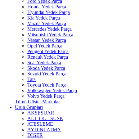
Ford Yedek Parça
Honda Yedek Parça
Hyundai Yedek Parça
Kia Yedek Parça
Mazda Yedek Parça
Mercedes Yedek Parça
Mitsubishi Yedek Parça
Nissan Yedek Parça
Opel Yedek Parça
Peugeot Yedek Parça
Renault Yedek Parça
Seat Yedek Parça
Skoda Yedek Parça
Suzuki Yedek Parça
Tata
Toyota Yedek Parça
Volkswagen Yedek Parça
Volvo Yedek Parça
Tümü Göster Markalar
Ürün Grupları
AKSESUAR
ALT TK. - SUSP.
ATESLEME
AYDINLATMA
DIGER