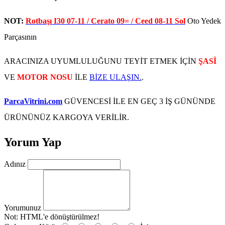
NOT:
Rotbaşı I30 07-11 / Cerato 09= / Ceed 08-11 Sol
Oto Yedek
Parçasının
ARACINIZA UYUMLULUĞUNU TEYİT ETMEK İÇİN
ŞASİ
VE
MOTOR NOSU
İLE
BİZE ULAŞIN.
.
ParcaVitrini.com
GÜVENCESİ İLE EN GEÇ 3 İŞ GÜNÜNDE
ÜRÜNÜNÜZ KARGOYA VERİLİR.
Yorum Yap
Adınız
Yorumunuz
Not:
HTML'e dönüştürülmez!