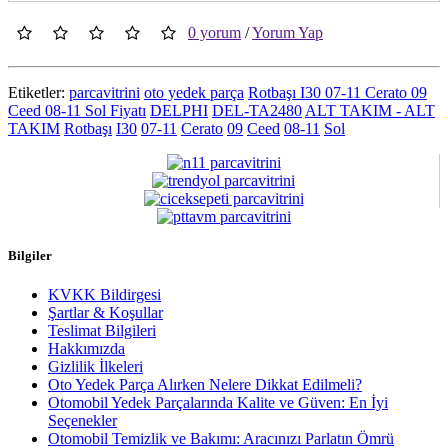
0 yorum
/
Yorum Yap
Etiketler:
parcavitrini
oto yedek parça
Rotbaşı I30 07-11 Cerato 09
Ceed 08-11 Sol Fiyatı
DELPHI
DEL-TA2480
ALT TAKIM - ALT
TAKIM
Rotbaşı
I30
07-11
Cerato
09
Ceed
08-11
Sol
Bilgiler
KVKK Bildirgesi
Şartlar & Koşullar
Teslimat Bilgileri
Hakkımızda
Gizlilik İlkeleri
Oto Yedek Parça Alırken Nelere Dikkat Edilmeli?
Otomobil Yedek Parçalarında Kalite ve Güven: En İyi
Seçenekler
Otomobil Temizlik ve Bakımı: Aracınızı Parlatın Ömrü