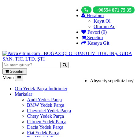
+90554 871 75 35
Hesabım
Kayıt Ol
Oturum Aç
Favori (0)
Sepetim
Kasaya Git
Sepetim
Menu
Alışveriş sepetiniz boş!
Oto Yedek Parça İndirimler
Markalar
Audi Yedek Parça
BMW Yedek Parça
Chevrolet Yedek Parça
Chery Yedek Parça
Citroen Yedek Parça
Dacia Yedek Parça
Fiat Yedek Parça